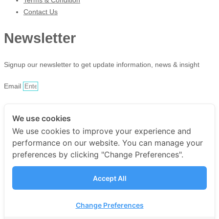
Contact Us
Newsletter
Signup our newsletter to get update information, news & insight
Email
Sign Up
We use cookies
Facebook-f
We use cookies to improve your experience and
Twitter
performance on our website. You can manage your
Youtube
preferences by clicking "Change Preferences".
Instagram
Copyright © 2025 haii mart, All
Accept All
rights reserved. Present by
Change Preferences
YWDS
|
Sitemap