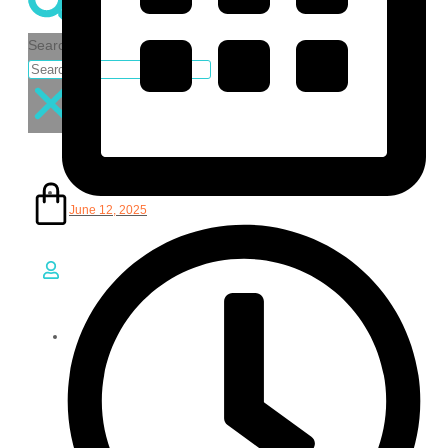
Search
฿
0.00
0
June 12, 2025
Cart
EN
TH