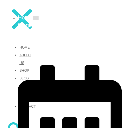
Home
Single Blog
HOME
ABOUT
US
SHOP
BLOG
What’s
Popular
Recipe
CONTACT
US