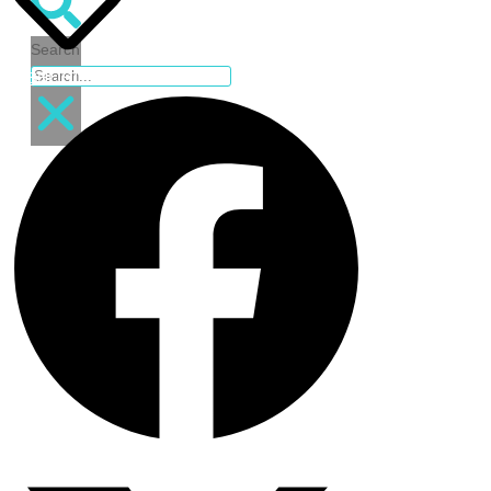
quantity
Search
WISHLIST
฿
0.00
0
Cart
EN
TH