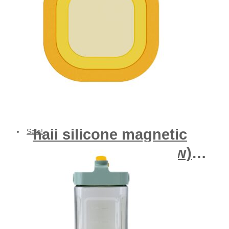
was:
is:
฿139.00.
฿52.00.
haii silicone magnetic
Sale!
anti scald pad (yellow)
3pcs แผ่นรองกันความร้อน
Original
Current
฿
489.00
สีเหลือง
price
price
฿
162.00
was:
is:
฿489.00.
฿162.00.