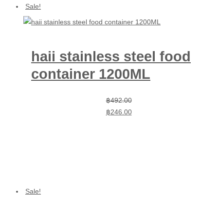
Sale!
haii stainless steel food
container 1200ML
Original
Current
฿
492.00
price
price
฿
246.00
was:
is:
฿492.00.
฿246.00.
Sale!