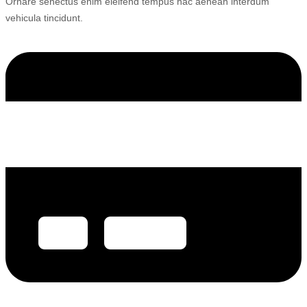
Ornare senectus enim eleifend tempus hac aenean interdum
vehicula tincidunt.