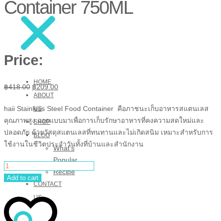
Container 750ML
Price:
HOME
Original
Current
฿
418.00
฿
209.00
ABOUT
price
price
haii Stainless Steel Food Container คือภาชนะเก็บอาหารสแตนเลส
US
was:
is:
คุณภาพสูง ออกแบบมาเพื่อการเก็บรักษาอาหารที่คงความสดใหม่และ
฿418.00.
฿209.00.
SHOP
ปลอดภัย ด้วยวัสดุสแตนเลสที่ทนทานและไม่เกิดสนิม เหมาะสำหรับการ
BLOG
ใช้งานในชีวิตประจำวันทั้งที่บ้านและสำนักงาน
What’s
Popular
haii
Recipe
stainless
Add to cart
CONTACT
steel
food
US
container
750ML