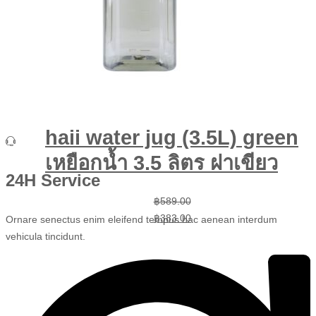
haii water jug (3.5L) green
เหยือกน้ำ 3.5 ลิตร ฝาเขียว
24H Service
Original
Current
฿
589.00
price
price
฿
383.00
Ornare senectus enim eleifend tempus hac aenean interdum
was:
is:
vehicula tincidunt.
฿589.00.
฿383.00.