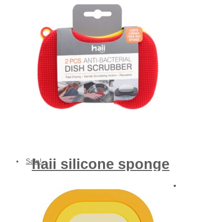
haii silicone sponge
Sale!
shape brush (red &
yellow) pair
Original
Current
฿
139.00
price
price
฿
52.00