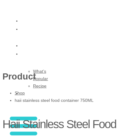
Skip
to
content
HOME
ABOUT
US
SHOP
BLOG
What’s
Product
Popular
Recipe
Shop
CONTACT
haii stainless steel food container 750ML
US
Haii Stainless Steel Food