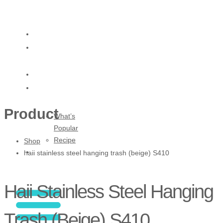
Skip
to
content
HOME
ABOUT
US
SHOP
BLOG
Product
What’s
Popular
Recipe
Shop
CONTACT
haii stainless steel hanging trash (beige) S410
US
Haii Stainless Steel Hanging
Trash (beige) S410