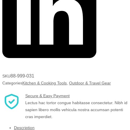
88-999-031
SKU
Categories
Kitchen & Cooking Tools
,
Outdoor & Travel Gear
Secure & Easy Payment
Lectus hac tortor congue habitasse consectetur. Nibh id
sapien libero mollis vehicula nostra accumsan potenti
cras imperdiet.
Description