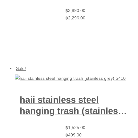
(purple)
Original
Current
฿
3,890.00
price
price
฿
2,296.00
was:
is:
฿3,890.00.
฿2,296.00.
Sale!
haii stainless steel
hanging trash (stainless
grey) S410
Original
Current
฿
1,525.00
price
price
฿
499.00