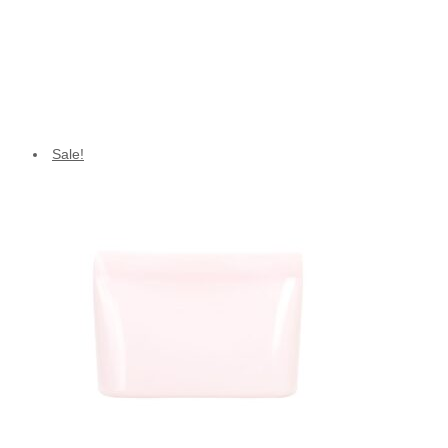
was:
is:
฿1,525.00.
฿499.00.
Sale!