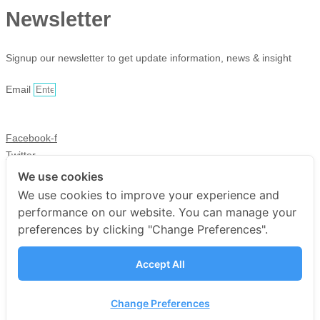
Newsletter
Signup our newsletter to get update information, news & insight
Email
Sign Up
Facebook-f
Twitter
Youtube
We use cookies
Instagram
We use cookies to improve your experience and
performance on our website. You can manage your
Copyright © 2025 haii mart, All
preferences by clicking "Change Preferences".
rights reserved. Present by
Accept All
YWDS
|
Sitemap
Change Preferences
Add to cart
Add to cart
Add to cart
Add to cart