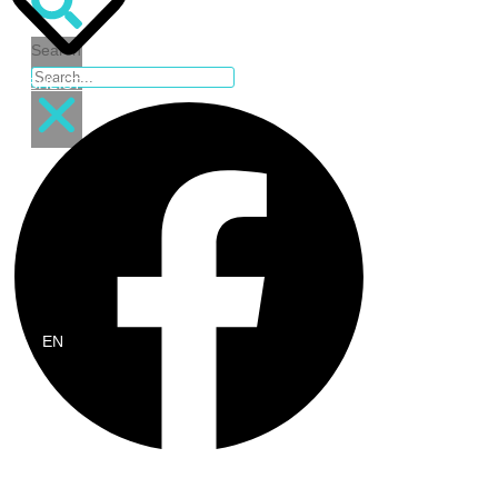
S410
quantity
Search
WISHLIST
฿
0.00
0
Cart
EN
TH