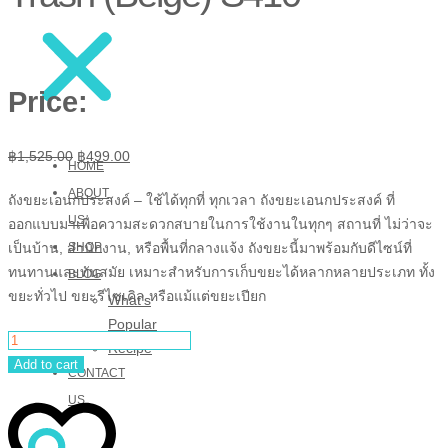
Price:
Original
Current
฿
1,525.00
฿
499.00
HOME
price
price
ABOUT
ถังขยะเอนกประสงค์ – ใช้ได้ทุกที่ ทุกเวลา ถังขยะเอนกประสงค์ ที่
was:
is:
US
ออกแบบมาเพื่อความสะดวกสบายในการใช้งานในทุกๆ สถานที่ ไม่ว่าจะ
฿1,525.00.
฿499.00.
เป็นบ้าน, สำนักงาน, หรือพื้นที่กลางแจ้ง ถังขยะนี้มาพร้อมกับดีไซน์ที่
SHOP
ทนทานและทันสมัย เหมาะสำหรับการเก็บขยะได้หลากหลายประเภท ทั้ง
BLOG
ขยะทั่วไป ขยะรีไซเคิล หรือแม้แต่ขยะเปียก
What’s
Popular
haii
Recipe
stainless
Add to cart
CONTACT
steel
hanging
US
trash
(beige)