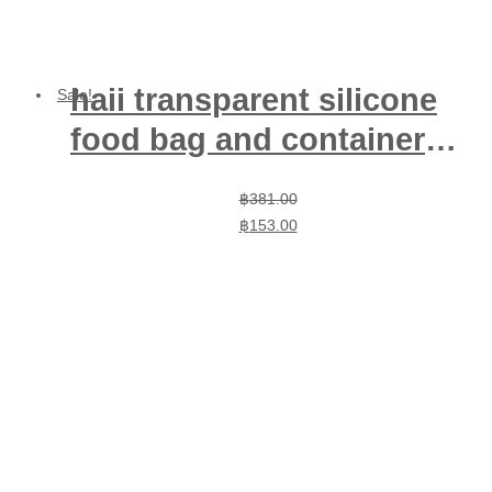
haii transparent silicone
Sale!
food bag and container
(pink) Size (S)
Original
Current
฿
381.00
price
price
฿
153.00
was:
is:
฿381.00.
฿153.00.