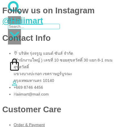
Follow us on Instagram
@Haiimart
Search
Contact Info
฿
0.00
บริษัท รุ่งจรูญ แอนด์ ซันส์ จํากัด
0
(สํานักงานใหญ์ ) เลขที่ 10 ซอยสุขสวัสดิ์ 30 แยก 8-1 ถนน
สุขสวัสดิ์
แขวงบางปะกอก เขตราษฎร์บูรณะ
Cart
กรุงเทพมหานคร 10140
+669 8746 4456
TH
Haiimart@mail.com
EN
Customer Care
Order & Payment