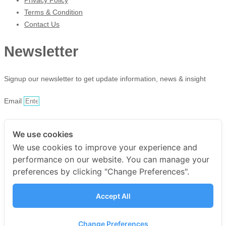
Privacy Policy
Terms & Condition
Contact Us
Newsletter
Signup our newsletter to get update information, news & insight
Email
Sign Up
We use cookies
Facebook-f
We use cookies to improve your experience and
Twitter
performance on our website. You can manage your
Youtube
preferences by clicking "Change Preferences".
Instagram
Copyright © 2025 haii mart, All
Accept All
rights reserved. Present by
Change Preferences