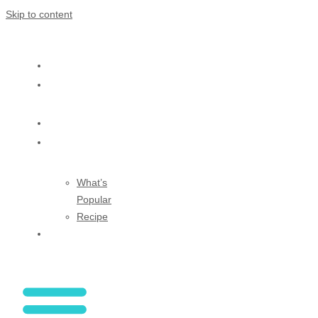
Skip to content
HOME
ABOUT
US
SHOP
BLOG
What’s
Popular
Recipe
CONTACT
US
My Account