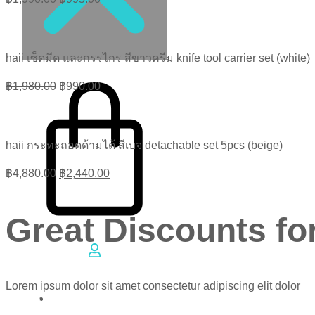
price
price
was:
is:
฿1,990.00.
฿995.00.
haii เซ็ดมีด และกรรไกร สีขาวครีม knife tool carrier set (white)
฿
0.00
0
Original
Current
฿
1,980.00
฿
990.00
price
price
was:
is:
฿1,980.00.
฿990.00.
haii กระทะถอดด้ามได้ สีเบจ detachable set 5pcs (beige)
Original
Current
฿
4,880.00
฿
2,440.00
price
price
was:
is:
Great Discounts for
฿4,880.00.
฿2,440.00.
Cart
TH
Lorem ipsum dolor sit amet consectetur adipiscing elit dolor
EN
Learn More