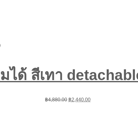
มได้ สีเทา detachabl
Original
Current
฿
4,880.00
฿
2,440.00
price
price
was:
is:
฿4,880.00.
฿2,440.00.