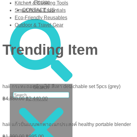
Recipe
Kitchen & Cooking Tools
CONTACT US
Smart Home Essentials
Eco-Friendly Reusables
Outdoor & Travel Gear
Trending Item
haii กระทะถอดด้ามได้ สีเทา detachable set 5pcs (grey)
Search
Original
Current
฿
4,880.00
฿
2,440.00
price
price
was:
is:
฿4,880.00.
฿2,440.00.
haii แก้วปั่นแบบพกพาอเนกประสงค์ healthy portable blender
Original
Current
฿
1,990.00
฿
995.00