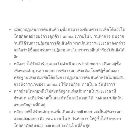
เมื่อถูกปฏิเสธการคืนสินค้า
ผู้ซื้อ
สามารถเขียนคำร้องเพื่อโต้แย้งได้
โดยติดต่อฝ่ายบริการลูกค้า
haii mart
ภายใน 5 วันทำการ นับจาก
วันที่ได้รับการปฏิเสธการคืนสินค้า หากเกินกว่าระยะเวลาดังกล่าว
จะถือว่า
ผู้ซื้อ
ยอมรับการปฏิเสธและไม่สามารถยื่นคำร้องโต้แย้งได้
อีก
หลังจากได้รับคำร้องและเริ่มดำเนินการ
haii mart
จะติดต่อ
ผู้ซื้อ
เพื่อขอหลักฐานประกอบการพิจารณาเพิ่มเติม โดยที่
ผู้ซื้อ
ต้องส่ง
หลักฐานเพิ่มเติมเพื่อโต้แย้งการปฏิเสธการคืนสินค้าหรือไม่ยอมรับ
การพิจารณาของ
haii mart
ให้ครบถ้วน ภายใน 5 วันทำการ
หากฝ่ายใดฝ่ายหนึ่งไม่ส่งหลักฐานเพิ่มเติมภายในระยะเวลาที่
กำหนด จะถือว่าฝ่ายนั้นสละสิทธิ์และยินยอมให้
haii mart
ตัดสิน
จากหลักฐานที่มีอยู่
หลักจากที่ได้รับหลักฐานเพิ่มเติมแล้ว
haii mart
จะเป็นผู้พิจารณา
และแจ้งผลการพิจารณาภายใน 5 วันทำการ ให้
ผู้ซื้อ
ได้รับทราบ
โดยคำตัดสินของ
haii mart
จะถือเป็นที่สิ้นสุด