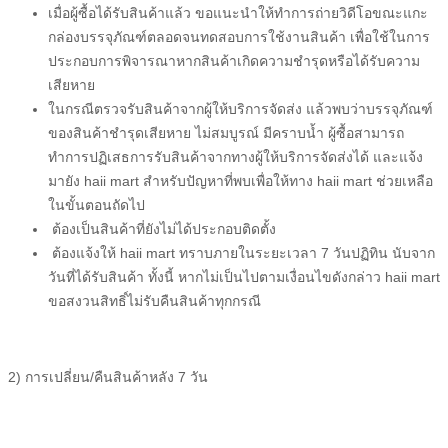
เมื่อ
ผู้ซื้อ
ได้รับสินค้าแล้ว ขอแนะนำให้ทำการถ่ายวิดีโอขณะแกะ
กล่องบรรจุภัณฑ์ตลอดจนทดสอบการใช้งานสินค้า เพื่อใช้ในการ
ประกอบการพิจารณาหากสินค้าเกิดความชำรุดหรือได้รับความ
เสียหาย
ในกรณีตรวจรับสินค้าจาก
ผู้ให้บริการจัดส่ง
แล้วพบว่าบรรจุภัณฑ์
ของสินค้าชำรุดเสียหาย ไม่สมบูรณ์ มีคราบน้ำ
ผู้ซื้อ
สามารถ
ทำการปฏิเสธการรับสินค้าจากทาง
ผู้ให้บริการจัดส่ง
ได้ และแจ้ง
มายัง
haii mart
สำหรับปัญหาที่พบเพื่อให้ทาง
haii mart
ช่วยเหลือ
ในขั้นตอนถัดไป
ต้องเป็นสินค้าที่ยังไม่ได้ประกอบติดตั้ง
ต้องแจ้งให้
haii mart
ทราบภายในระยะเวลา 7 วันปฏิทิน นับจาก
วันที่ได้รับสินค้า ทั้งนี้ หากไม่เป็นไปตามเงื่อนไขดังกล่าว
haii mart
ขอสงวนสิทธิ์ไม่รับคืนสินค้าทุกกรณี
2) การเปลี่ยน/คืนสินค้าหลัง 7 วัน