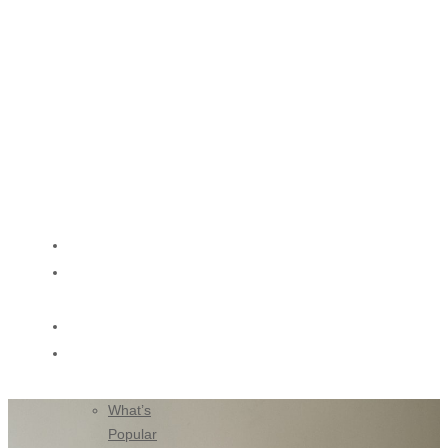
HOME
ABOUT
US
SHOP
BLOG
What’s
Popular