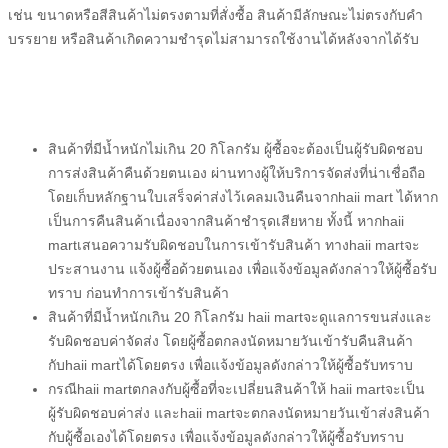
เช่น ขนาดหรือสีสินค้าไม่ตรงตามที่สั่งซื้อ สินค้ามีลักษณะไม่ตรงกับคำ
บรรยาย หรือสินค้าเกิดความชำรุดไม่สามารถใช้งานได้หลังจากได้รับ
สินค้าที่มีน้ำหนักไม่เกิน 20 กิโลกรัม
ผู้ซื้อ
จะต้องเป็นผู้รับผิดชอบ
การส่งสินค้าคืนด้วยตนเอง ผ่านทาง
ผู้ให้บริการจัดส่ง
ที่น่าเชื่อถือ
โดยเก็บหลักฐานใบเสร็จค่าส่งไว้เคลมเงินคืนจาก
haii mart
ได้หาก
เป็นการคืนสินค้าเนื่องจากสินค้าชำรุดเสียหาย ทั้งนี้ หาก
haii
mart
เสนอความรับผิดชอบในการเข้ารับสินค้า ทาง
haii mart
จะ
ประสานงาน แจ้ง
ผู้ซื้อ
ด้วยตนเอง เพื่อแจ้งข้อมูลดังกล่าวให้
ผู้ซื้อ
รับ
ทราบ ก่อนทำการเข้ารับสินค้า
สินค้าที่มีน้ำหนักเกิน 20 กิโลกรัม
haii mart
จะดูแลการขนส่งและ
รับผิดชอบค่าจัดส่ง โดย
ผู้ซื้อ
ตกลงนัดหมายวันเข้ารับคืนสินค้า
กับ
haii mart
ได้โดยตรง เพื่อแจ้งข้อมูลดังกล่าวให้
ผู้ซื้อ
รับทราบ
กรณี
haii mart
ตกลงกับ
ผู้ซื้อ
ที่จะเปลี่ยนสินค้าให้
haii mart
จะเป็น
ผู้รับผิดชอบค่าส่ง และ
haii mart
จะตกลงนัดหมายวันเข้าส่งสินค้า
กับ
ผู้ซื้อ
เองได้โดยตรง เพื่อแจ้งข้อมูลดังกล่าวให้
ผู้ซื้อ
รับทราบ