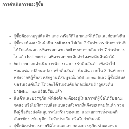
การดำเนินการของผู้ซื้อ
ผู้ซื้อ
ต้องถ่ายรูปสินค้า และ /หรือวีดีโอ ขณะที่ได้รับและก่อนส่งคืน
ผู้ซื้อ
จะต้องส่งสินค้าคืน
haii mart
ไม่เกิน 7 วันทําการ นับจากวันที่
ได้รับแจ้งผลการพิจารณาจาก
haii mart
หากเกินกว่า 7 วันทําการ
ไปแล้ว
haii mart
อาจพิจารณายกเลิกคําร้องขอคืนสินค้าได้
haii mart
จะดำเนินการพิจารณาการรับคืนสินค้า เพื่อนำไป
ซ่อมแซม เปลี่ยนแปลง หรือคืนสินค้า-คืนเงิน ภายใน 3 วันทำการ
หลังจากที่
ผู้ซื้อ
ส่งหลักฐานที่สมบูรณ์มายัง
haii mart
แล้ว
ผู้ซื้อ
มีสิทธิ
ขอรับเงินคืนได้ โดยจะได้รับเงินคืนก็ต่อเมื่อสินค้าถูกส่งคืน
มายัง
haii mart
เรียบร้อยแล้ว
สินค้าและบรรจุภัณฑ์ที่ส่งคืนจะต้องอยู่ในสภาพที่
ผู้ซื้อ
ได้รับขณะ
จัดส่ง หรือไม่มีการเปลี่ยนแปลงหลังจากที่แจ้งขอเคลมสินค้า รวม
ถึง
ผู้ซื้อ
ต้องส่งคืนอุปกรณ์เสริม ของแถม และเอกสารทั้งหมดที่
เกี่ยวข้อง เช่น คู่มือ, ใบรับประกัน หรือใบกำกับภาษี
ผู้ซื้อ
ต้องทำการถ่ายวิดิโอขณะแกะกล่องบรรจุภัณฑ์ ตลอดจน