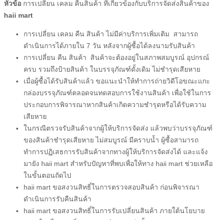
หัวข้อ
การเปลี่ยน เคลม คืนสินค้า ที่เกี่ยวข้องกับบริการจัดส่งสินค้าของ
haii mart
การเปลี่ยน เคลม คืน สินค้า ไม่มีค่าบริการเพิ่มเติม สามารถ
ดำเนินการได้ภายใน 7 วัน หลังจาก
ผู้ซื้อ
ได้ลงนามรับสินค้า
การเปลี่ยน คืน สินค้า สินค้าจะต้องอยู่ในสภาพสมบูรณ์ อุปกรณ์
ครบ รวมถึงป้ายสินค้า ในบรรจุภัณฑ์ดั้งเดิม ไม่ชำรุดเสียหาย
เมื่อ
ผู้ซื้อ
ได้รับสินค้าแล้ว ขอแนะนำให้ทำการถ่ายวิดีโอขณะแกะ
กล่องบรรจุภัณฑ์ตลอดจนทดสอบการใช้งานสินค้า เพื่อใช้ในการ
ประกอบการพิจารณาหากสินค้าเกิดความชำรุดหรือได้รับความ
เสียหาย
ในกรณีตรวจรับสินค้าจาก
ผู้ให้บริการจัดส่ง
แล้วพบว่าบรรจุภัณฑ์
ของสินค้าชำรุดเสียหาย ไม่สมบูรณ์ มีคราบน้ำ
ผู้ซื้อ
สามารถ
ทำการปฏิเสธการรับสินค้าจากทาง
ผู้ให้บริการจัดส่ง
ได้ และแจ้ง
มายัง
haii mart
สำหรับปัญหาที่พบเพื่อให้ทาง
haii mart
ช่วยเหลือ
ในขั้นตอนถัดไป
haii mart
ขอสงวนสิทธิ์ในการตรวจสอบสินค้า ก่อนพิจารณา
ดำเนินการรับคืนสินค้า
haii mart
ขอสงวนสิทธิ์ในการรับเปลี่ยนสินค้า ภายใต้นโยบาย