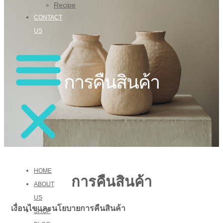
Recipe
CONTACT
US
การคืนสินค้า ​
HOME
การคืนสินค้า
ABOUT
US
เงื่อนไขและนโยบายการคืนสินค้า
SHOP